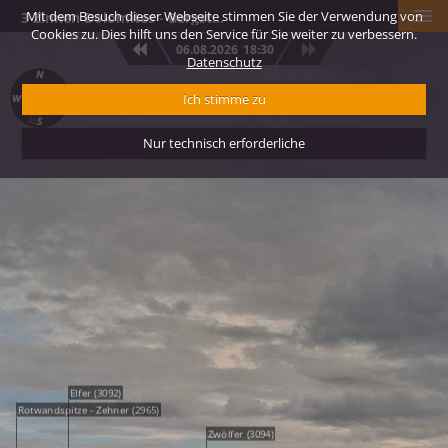
Mit dem Besuch dieser Webseite stimmen Sie der Verwendung von
3 Zinnen Dolomites - Bergstation Hasenköpfl
Cookies zu. Dies hilft uns den Service für Sie weiter zu verbessern.
Skilift Hawaii
x
Innichen
x
Bergstation 8er Sessellift Hasenköpfl
x
Haunold
Stiergarten
Kreuzbergpass
Rotwand
Porzen
06.08.2026
18:30
Datenschutz
Ich stimme zu
Nur technisch erforderliche
Elfer (3092)
Rotwandspitze - Zehner (2965)
Zwölfer (3094)